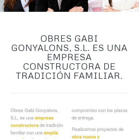
OBRES GABI
GONYALONS, S.L. ES UNA
EMPRESA
CONSTRUCTORA DE
TRADICIÓN FAMILIAR.
Obres Gabi Gonyalons,
compromiso con los plazos
S.L. es una
empresa
de entrega.
constructora
de tradición
Realizamos proyectos de
familiar con una
amplia
obra nueva y