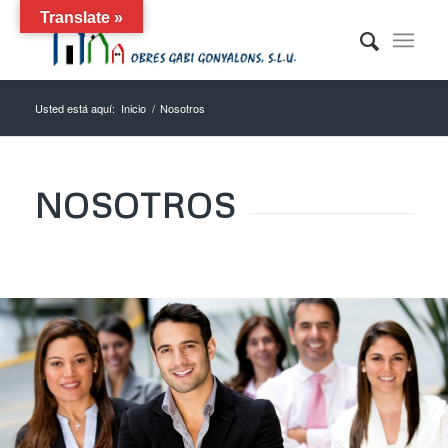
Translate »
Usted está aquí:
Inicio
/
Nosotros
NOSOTROS